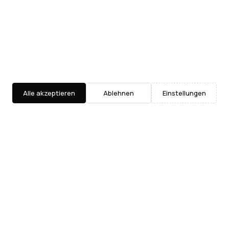
Alle akzeptieren
Ablehnen
Einstellungen
Entdecken
Suche
Where2Go
Dein Eventguide fuer Wien. Taeglich aktualisiert mit
handverlesenen Konzerten, Ausstellungen, Partys und