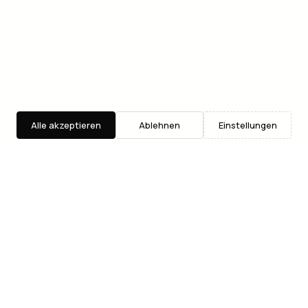
Alle akzeptieren
Ablehnen
Einstellungen
Entdecken
Suche
Where2Go
Dein Eventguide fuer Wien. Taeglich aktualisiert mit
handverlesenen Konzerten, Ausstellungen, Partys und