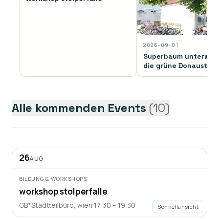
2026-09-01
Superbaum unterwegs
die grüne Donaustad
Alle kommenden Events
(
10
)
26
AUG
BILDUNG & WORKSHOPS
workshop stolperfalle
GB*Stadtteilbüro
,
wien
·
17:30 – 19:30
Schnellansicht