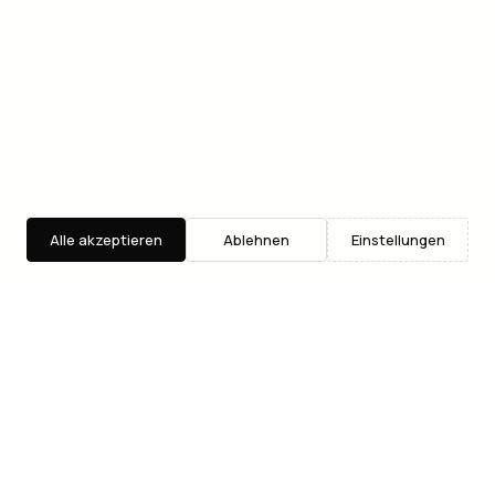
Alle akzeptieren
Ablehnen
Einstellungen
Entdecken
Suche
Where2Go