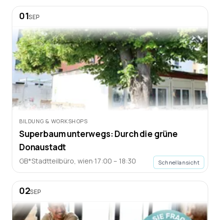
01
SEP
BILDUNG & WORKSHOPS
Superbaum unterwegs: Durch die grüne
Donaustadt
GB*Stadtteilbüro
,
wien
·
17:00 – 18:30
Schnellansicht
02
SEP