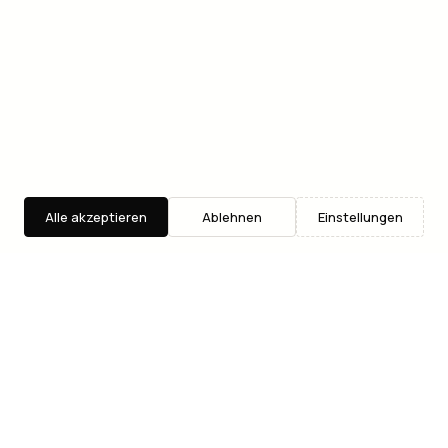
Alle akzeptieren
Ablehnen
Einstellungen
Entdecken
Suche
Where2Go