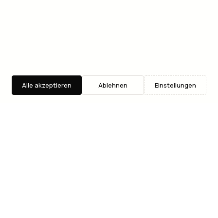
Alle akzeptieren
Ablehnen
Einstellungen
Entdecken
Suche
Where2Go
Dein Eventguide fuer Wien. Taeglich aktualisiert mit
handverlesenen Konzerten, Ausstellungen, Partys und