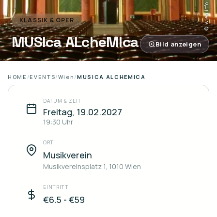
© wien.info
KLASSIK & OPER
MUSIca ALcheMIca
Bild anzeigen
HOME
/
EVENTS
/
Wien
/
MUSICA ALCHEMICA
DATUM & ZEIT
Freitag, 19.02.2027
19:30
Uhr
ORT
Musikverein
Musikvereinsplatz 1, 1010 Wien
EINTRITT
€6.5 - €59