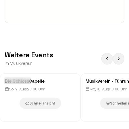
Weitere Events
im
Musikverein
Die SchlossCapelle
Musikverein - Führu
Klassik & Oper
Bildung & Workshops
So, 9. Aug
|
20:00
Uhr
Mo, 10. Aug
|
10:00
Uhr
Schnellansicht
Schnellans