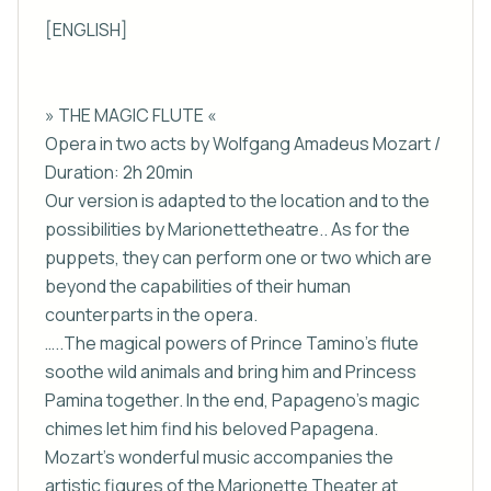
[ENGLISH]

» THE MAGIC FLUTE «

Opera in two acts by Wolfgang Amadeus Mozart / 
Duration: 2h 20min

Our version is adapted to the location and to the 
possibilities by Marionettetheatre.. As for the 
puppets, they can perform one or two which are 
beyond the capabilities of their human 
counterparts in the opera.

…..The magical powers of Prince Tamino's flute 
soothe wild animals and bring him and Princess 
Pamina together. In the end, Papageno's magic 
chimes let him find his beloved Papagena. 
Mozart's wonderful music accompanies the 
artistic figures of the Marionette Theater at 