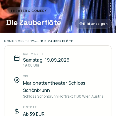
© marionettentheater.at
THEATER & COMEDY
Die Zauberflöte
Bild anzeigen
HOME
/
EVENTS
/
Wien
/
DIE ZAUBERFLÖTE
DATUM & ZEIT
Samstag, 19.09.2026
19:00
Uhr
ORT
Marionettentheater Schloss
Schönbrunn
Schloss Schönbrunn Hoftrakt 1130 Wien Austria
EINTRITT
Ab 39 EUR