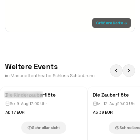
Größere Karte →
Weitere Events
im
Marionettentheater Schloss Schönbrunn
Die Kinderzauberflöte
Die Zauberflöte
Theater & Comedy
Theater & Comedy
So, 9. Aug
|
17:00
Uhr
Mi, 12. Aug
|
19:00
Uhr
Ab 17 EUR
Ab 39 EUR
Schnellansicht
Schnellans