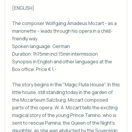
[ENGLISH]

The composer Wolfgang Amadeus Mozart - as a 
marionette – leads through his opera in a child-
friendly way

Spoken language: German

Duration: 1h15min incl 15min intermission

Synopsis in English and other languages at the 
Box office. Price € 1,-

The story begins in the "Magic Flute House". In this 
little house, still standing today in the garden of 
the Mozarteum Salzburg, Mozart composed 
parts of this opera. W. A. Mozart tells the exciting 
magical story of the young Prince Tamino, who is 
sent to rescue Pamina, the Queen of the Night's 
daughter, as she was abducted by the Sovereign 