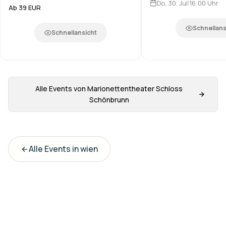
Do, 30. Jul
|
16:00
Uhr
Ab 39 EUR
Schnellans
Schnellansicht
Alle Events von
Marionettentheater Schloss
Schönbrunn
Alle Events in
wien