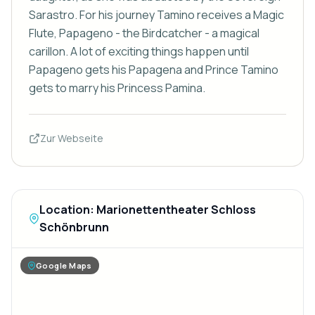
Sarastro. For his journey Tamino receives a Magic 
Flute, Papageno - the Birdcatcher - a magical 
carillon. A lot of exciting things happen until 
Papageno gets his Papagena and Prince Tamino 
gets to marry his Princess Pamina.
Zur Webseite
Location: Marionettentheater Schloss
Schönbrunn
Google Maps