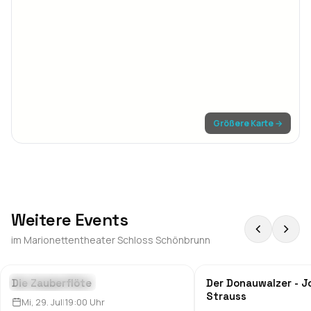
Größere Karte →
Weitere Events
im
Marionettentheater Schloss Schönbrunn
Die Zauberflöte
Der Donauwalzer - 
Theater & Comedy
Theater & Comedy
Strauss
Mi, 29. Jul
|
19:00
Uhr