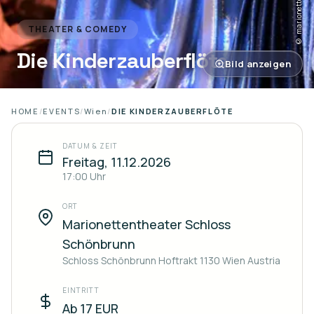
© marionettentheater.at
THEATER & COMEDY
Die Kinderzauberflöte
Bild anzeigen
HOME
/
EVENTS
/
Wien
/
DIE KINDERZAUBERFLÖTE
DATUM & ZEIT
Freitag, 11.12.2026
17:00
Uhr
ORT
Marionettentheater Schloss
Schönbrunn
Schloss Schönbrunn Hoftrakt 1130 Wien Austria
EINTRITT
Ab 17 EUR