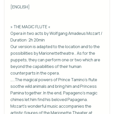
[ENGLISH]

» THE MAGIC FLUTE «

Opera in two acts by Wolfgang Amadeus Mozart / 
Duration: 2h 20min

Our version is adapted to the location and to the 
possibilities by Marionettetheatre.. As for the 
puppets, they can perform one or two which are 
beyond the capabilities of their human 
counterparts in the opera.

…..The magical powers of Prince Tamino's flute 
soothe wild animals and bring him and Princess 
Pamina together. In the end, Papageno's magic 
chimes let him find his beloved Papagena. 
Mozart's wonderful music accompanies the 
artistic figures of the Marionette Theater at 