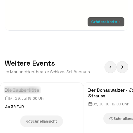
Größere Karte →
Weitere Events
im
Marionettentheater Schloss Schönbrunn
Die Zauberflöte
Der Donauwalzer - 
Theater & Comedy
Theater & Comedy
Strauss
Mi, 29. Jul
|
19:00
Uhr
Do, 30. Jul
|
16:00
Uhr
Ab 39 EUR
Schnellans
Schnellansicht