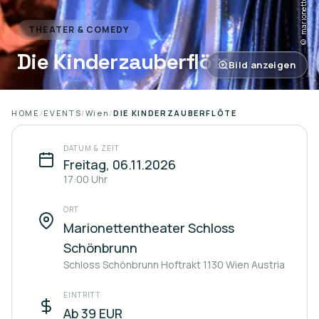
© marionettentheater.at
THEATER & COMEDY
Die Kinderzauberflöte
Bild anzeigen
HOME
/
EVENTS
/
Wien
/
DIE KINDERZAUBERFLÖTE
DATUM & ZEIT
Freitag, 06.11.2026
17:00
Uhr
ORT
Marionettentheater Schloss
Schönbrunn
Schloss Schönbrunn Hoftrakt 1130 Wien Austria
EINTRITT
Ab 39 EUR