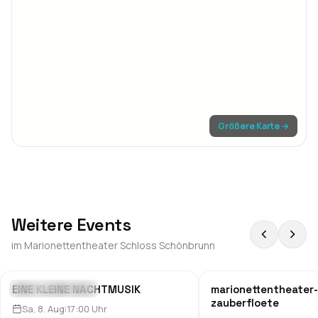
Größere Karte →
Weitere Events
im
Marionettentheater Schloss Schönbrunn
EINE KLEINE NACHTMUSIK
marionettentheater-
Theater & Comedy
Theater & Comedy
zauberfloete
Sa, 8. Aug
|
17:00
Uhr