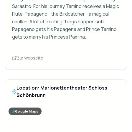
Sarastro. For his journey Tamino receives a Magic 
Flute, Papageno - the Birdcatcher - a magical 
carillon. A lot of exciting things happen until 
Papageno gets his Papagena and Prince Tamino 
gets to marry his Princess Pamina.
Zur Webseite
Location: Marionettentheater Schloss
Schönbrunn
Google Maps