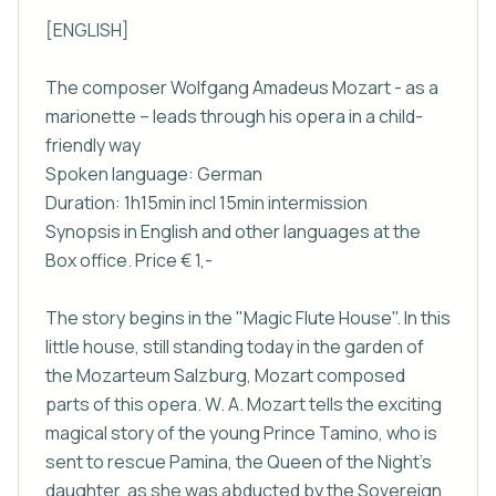
[ENGLISH]

The composer Wolfgang Amadeus Mozart - as a 
marionette – leads through his opera in a child-
friendly way

Spoken language: German

Duration: 1h15min incl 15min intermission

Synopsis in English and other languages at the 
Box office. Price € 1,-

The story begins in the "Magic Flute House". In this 
little house, still standing today in the garden of 
the Mozarteum Salzburg, Mozart composed 
parts of this opera. W. A. Mozart tells the exciting 
magical story of the young Prince Tamino, who is 
sent to rescue Pamina, the Queen of the Night's 
daughter, as she was abducted by the Sovereign 