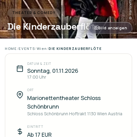
© marionettentheater.at
THEATER & COMEDY
Die Kinderzauberflöte
Bild anzeigen
HOME
/
EVENTS
/
Wien
/
DIE KINDERZAUBERFLÖTE
DATUM & ZEIT
Sonntag, 01.11.2026
17:00
Uhr
ORT
Marionettentheater Schloss
Schönbrunn
Schloss Schönbrunn Hoftrakt 1130 Wien Austria
EINTRITT
Ab 17 EUR