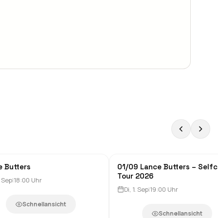
e Butters
01/09 Lance Butters – Selfc
Konzerte
Clubs & Nachtleben
Tour 2026
. Sep
|
18:00
Uhr
Di, 1. Sep
|
19:00
Uhr
Schnellansicht
Schnellansicht