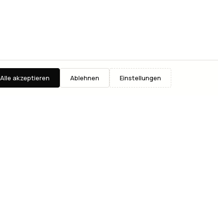
Alle akzeptieren
Ablehnen
Einstellungen
GO
RECHTLICHES
s
Impressum
Datenschutz
AGB