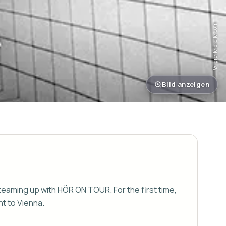
© grelleforelle.com
Bild anzeigen
 teaming up with HÖR ON TOUR. For the first time, 
t to Vienna.
