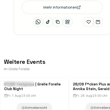
Mehr Informationen
Weitere Events
im
Grelle Forelle
07/08 Testpress | Grelle Forelle
28/08 F*cken Plus w
Clubs & Nachtleben
Clubs & Nachtleben
Club Night
Annika Stein, Geral
Fr, 7. Aug
|
23:00
Uhr
Fr, 28. Aug
|
23:00
Uhr
Schnellansicht
Schnellans