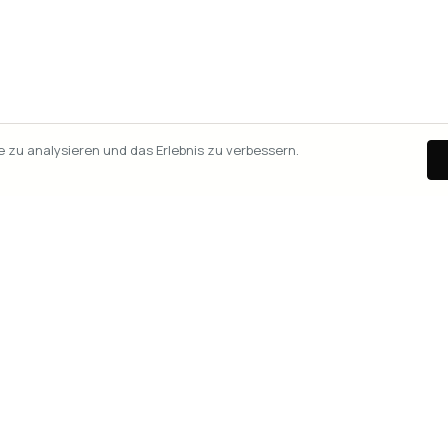
zu analysieren und das Erlebnis zu verbessern.
ENTDECKEN
WHERE2
Events in Wien
Ueber un
Heute
Premium
nd mehr.
Morgen
FAQ