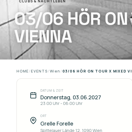
CLUBS & NACHTLEBEN
03/06 HÖR ON
VIENNA
HOME
/
EVENTS
/
Wien
/
03/06 HÖR ON TOUR X MIXED V
DATUM & ZEIT
Donnerstag, 03.06.2027
23:00
Uhr
-
06:00
Uhr
ORT
Grelle Forelle
Spittelauer Lände 12, 1090 Wien