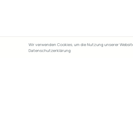
Wir verwenden Cookies, um die Nutzung unserer Website 
Datenschutzerklärung
Where2Go
Dein Eventguide fuer Wien. Taeglich aktualisiert mit
handverlesenen Konzerten, Ausstellungen, Partys u