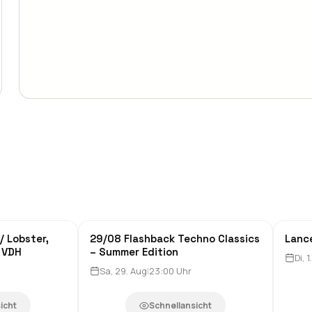
/ Lobster,
29/08 Flashback Techno Classics
Lanc
Clubs & Nachtleben
Live-
d VDH
– Summer Edition
Di, 1
Sa, 29. Aug
|
23:00
Uhr
icht
Schnellansicht