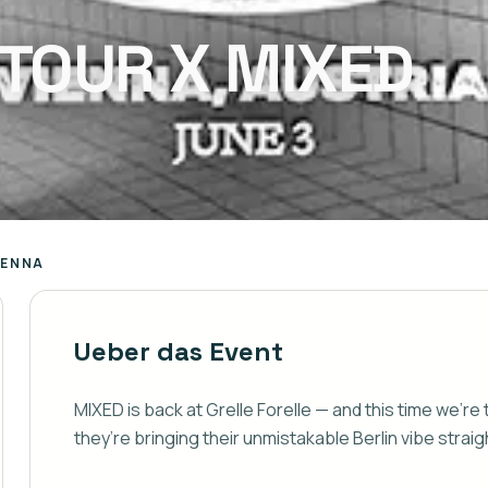
 TOUR X MIXED
IENNA
Ueber das Event
MIXED is back at Grelle Forelle — and this time we’re
they’re bringing their unmistakable Berlin vibe straigh